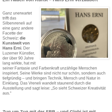
Ganz unerwartet
trifft das
Silbervreneli auf
eine ganz andere
Facette der
Schweiz:
die
Kunstwelt von
Hans Erni
. Der
Luzerner Künstler,
der über 90 Jahre
lang wirkte, hat mit
seiner Fantasie und Farbenkraft unzählige Menschen
inspiriert. Seine Werke sind nicht nur schön, sondern auch
tiefgründig – und bringen Technik, Mensch und Natur in
Einklang. Das Vreneli wandelt staunend durch die
Ausstellung und sagt leise: „So sieht Schweizer Kreativität
aus.“
Zug um Zug mit der SBB – und Globi ist mit