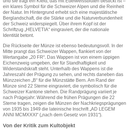
und sie trägt ein Kleid, das mit Edelweissblüten bestickt ist –
ein klares Symbol für die Schweizer Alpen und die Reinheit
der Natur. Im Hintergrund erhebt sich eine majestätische
Berglandschaft, die die Stärke und die Naturverbundenheit
der Schweiz widerspiegelt. Über ihrem Kopf ist der
Schriftzug „HELVETIA“ eingraviert, der die nationale
Identität betont.
Die Rückseite der Münze ist ebenso bedeutungsvoll. In der
Mitte prangt das Schweizer Wappen, flankiert von der
Wertangabe „20 FR“. Das Wappen ist von einem üppigen
Eichenzweig umgeben, der für Standhaftigkeit und
Widerstandskraft steht. Unterhalb des Wappens ist die
Jahreszahl der Prägung zu sehen, und rechts daneben das
Münzzeichen „B“ für die Münzstätte Bern. Am Rand der
Münze sind 22 Sterne eingraviert, die symbolisch für die
Schweizer Kantone stehen. Die Randprägung variiert je
nach Prägejahr: Während die frühen Prägungen die 22
Sterne tragen, zeigen die Münzen der Nachkriegsprägungen
von 1935 bis 1949 die lateinische Inschrift „AD LEGEM
ANNI MCMXXXI“ („nach dem Gesetz von 1931“).
Von der Kritik zum Kultobjekt